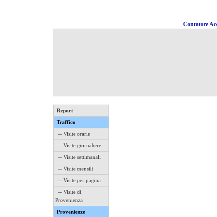
Contatore Acc
Report
Traffico
-- Visite orarie
-- Visite giornaliere
-- Visite settimanali
-- Visite mensili
-- Visite per pagina
-- Visite di
Provenienza
Provenienze