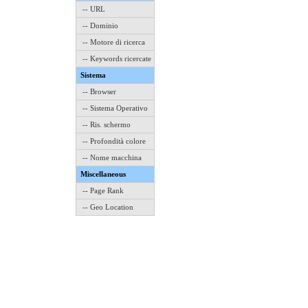
-- URL
-- Dominio
-- Motore di ricerca
-- Keywords ricercate
Sistema
-- Browser
-- Sistema Operativo
-- Ris. schermo
-- Profondità colore
-- Nome macchina
Miscellaneous
-- Page Rank
-- Geo Location