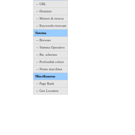
-- URL
-- Dominio
-- Motore di ricerca
-- Keywords ricercate
Sistema
-- Browser
-- Sistema Operativo
-- Ris. schermo
-- Profondità colore
-- Nome macchina
Miscellaneous
-- Page Rank
-- Geo Location