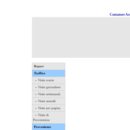
Contatore Acc
Report
Traffico
-- Visite orarie
-- Visite giornaliere
-- Visite settimanali
-- Visite mensili
-- Visite per pagina
-- Visite di
Provenienza
Provenienze