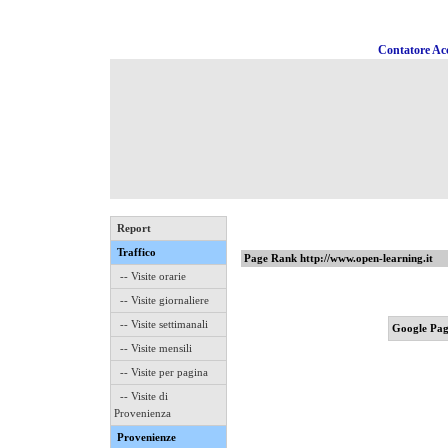
Contatore Acc
Report
Traffico
Page Rank http://www.open-learning.it
-- Visite orarie
-- Visite giornaliere
-- Visite settimanali
Google Pag
-- Visite mensili
-- Visite per pagina
-- Visite di
Provenienza
Provenienze