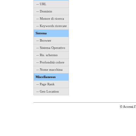
-- URL
-- Dominio
-- Motore di ricerca
-- Keywords ricercate
Sistema
-- Browser
-- Sistema Operativo
-- Ris. schermo
-- Profondità colore
-- Nome macchina
Miscellaneous
-- Page Rank
-- Geo Location
© Accessi.I