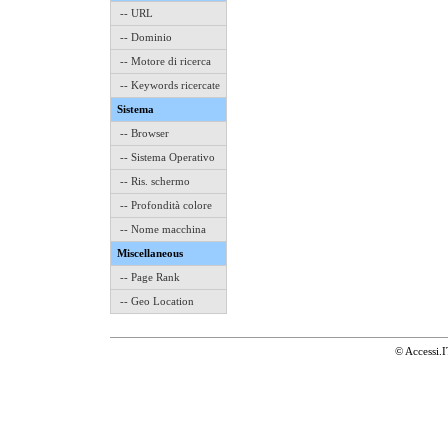
-- URL
-- Dominio
-- Motore di ricerca
-- Keywords ricercate
Sistema
-- Browser
-- Sistema Operativo
-- Ris. schermo
-- Profondità colore
-- Nome macchina
Miscellaneous
-- Page Rank
-- Geo Location
© Accessi.I