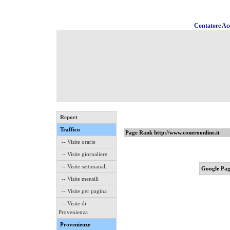
Contatore Acc
Report
Traffico
Page Rank http://www.coneroonline.it
-- Visite orarie
-- Visite giornaliere
-- Visite settimanali
Google Pag
-- Visite mensili
-- Visite per pagina
-- Visite di
Provenienza
Provenienze