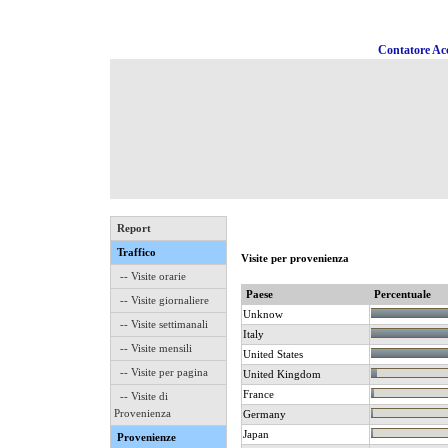
Contatore Acc
Report
Traffico
Visite per provenienza
-- Visite orarie
Paese
Percentuale
-- Visite giornaliere
Unknow
-- Visite settimanali
Italy
-- Visite mensili
United States
-- Visite per pagina
United Kingdom
France
-- Visite di
Provenienza
Germany
Japan
Provenienze