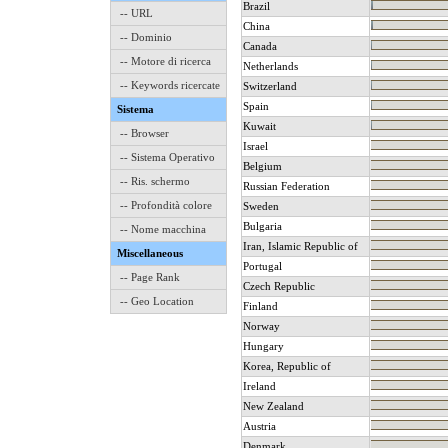
Brazil
-- URL
China
-- Dominio
Canada
-- Motore di ricerca
Netherlands
-- Keywords ricercate
Switzerland
Spain
Sistema
Kuwait
-- Browser
Israel
-- Sistema Operativo
Belgium
-- Ris. schermo
Russian Federation
-- Profondità colore
Sweden
Bulgaria
-- Nome macchina
Iran, Islamic Republic of
Miscellaneous
Portugal
-- Page Rank
Czech Republic
-- Geo Location
Finland
Norway
Hungary
Korea, Republic of
Ireland
New Zealand
Austria
Denmark