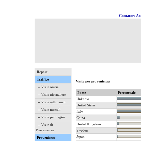
Contatore Acc
Report
Traffico
Visite per provenienza
-- Visite orarie
Paese
Percentuale
-- Visite giornaliere
Unknow
-- Visite settimanali
United States
-- Visite mensili
Italy
-- Visite per pagina
China
United Kingdom
-- Visite di
Provenienza
Sweden
Japan
Provenienze