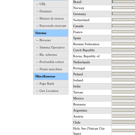
Brazil
-- URL
Norway
-- Dominio
Germany
-- Motore di ricerca
Switzerland
-- Keywords ricercate
Canada
France
Sistema
Spain
-- Browser
Russian Federation
-- Sistema Operativo
Czech Republic
-- Ris. schermo
Korea, Republic of
-- Profondità colore
Netherlands
Portugal
-- Nome macchina
Poland
Miscellaneous
Ireland
-- Page Rank
India
-- Geo Location
Taiwan
Mexico
Romania
Argentina
Austria
Chile
Holy See (Vatican City
State)