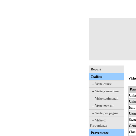
Report
Traffico
Visit
-- Visite orarie
Pae
-- Visite giornaliere
Unk
-- Visite settimanali
Unit
-- Visite mensili
Italy
-- Visite per pagina
Unit
Swit
-- Visite di
Provenienza
Ger
Chin
Provenienze