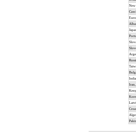
New 
Czec
Euro
Alba
Japa
Port
Slov
Slov
Arge
Russ
Taiw
Bulg
Indi
Iran,
Ken
Kore
Latv
Croa
Alge
Paki