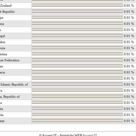
Zealand
0.01 %
h Republic
0.01 %
pe
0.01 %
nia
0.01 %
n
0.01 %
ugal
0.01 %
akia
0.01 %
enia
0.01 %
ntina
0.01 %
ian Federation
0.01 %
an
0.01 %
aria
0.01 %
a
0.01 %
 Islamic Republic of
0.01 %
ya
0.01 %
a, Republic of
0.01 %
ia
0.01 %
tia
0.01 %
ria
0.01 %
stan
0.01 %
© Accessi.IT - Statistiche WEB
Accessi.IT