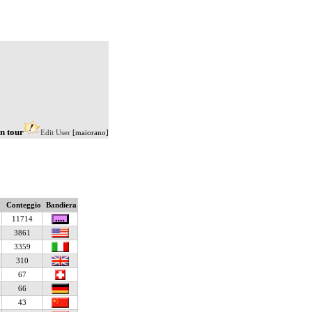
in tour
Edit User
[maiorano]
Conteggio
Bandiera
11714
3861
3359
310
67
66
43