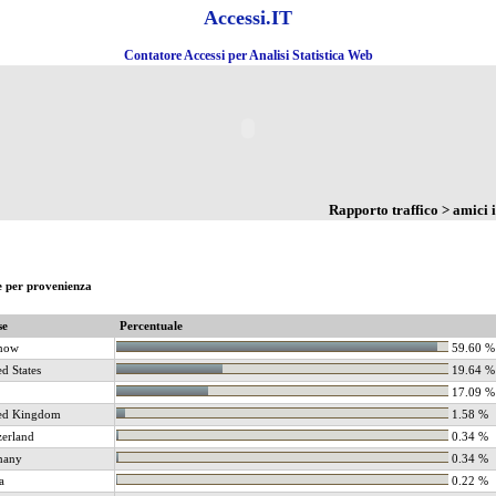
Accessi.IT
Contatore Accessi per Analisi Statistica Web
Rapporto traffico > amici 
e per provenienza
se
Percentuale
now
59.60 %
ed States
19.64 %
17.09 %
ed Kingdom
1.58 %
zerland
0.34 %
many
0.34 %
a
0.22 %