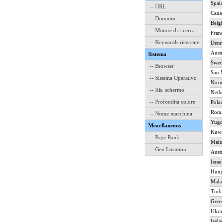
Spai
-- URL
Cana
-- Dominio
Belg
-- Motore di ricerca
Fran
-- Keywords ricercate
Den
Aust
Sistema
Swe
-- Browser
San 
-- Sistema Operativo
Nor
-- Ris. schermo
Neth
-- Profondità colore
Pola
Rom
-- Nome macchina
Yugo
Miscellaneous
Kuwa
-- Page Rank
Malt
-- Geo Location
Austr
Israe
Hun
Mala
Turk
Gree
Ukra
Irel