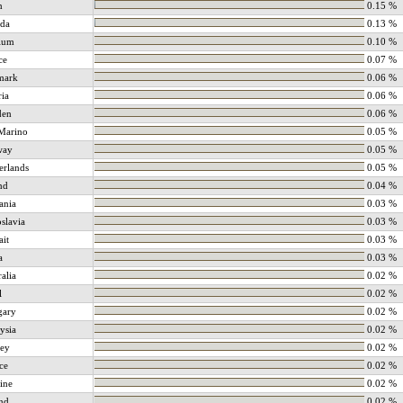
n
0.15 %
da
0.13 %
ium
0.10 %
ce
0.07 %
mark
0.06 %
ria
0.06 %
den
0.06 %
Marino
0.05 %
way
0.05 %
erlands
0.05 %
nd
0.04 %
ania
0.03 %
slavia
0.03 %
it
0.03 %
a
0.03 %
alia
0.02 %
l
0.02 %
gary
0.02 %
ysia
0.02 %
ey
0.02 %
ce
0.02 %
ine
0.02 %
and
0.02 %