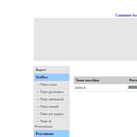
Contatore Acc
Report
Traffico
Nome macchina
Perce
-- Visite orarie
aruba.it.
-- Visite giornaliere
-- Visite settimanali
-- Visite mensili
-- Visite per pagina
-- Visite di
Provenienza
Provenienze