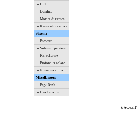
-- URL
-- Dominio
-- Motore di ricerca
-- Keywords ricercate
Sistema
-- Browser
-- Sistema Operativo
-- Ris. schermo
-- Profondità colore
-- Nome macchina
Miscellaneous
-- Page Rank
-- Geo Location
© Accessi.I