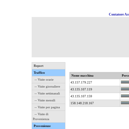
Contatore Acc
Report
Traffico
Nome macchina
Perce
-- Visite orarie
43.157.179.227
-- Visite giornaliere
43.135.107.119
-- Visite settimanali
43.135.107.159
-- Visite mensili
158.148.218.167
-- Visite per pagina
-- Visite di
Provenienza
Provenienze