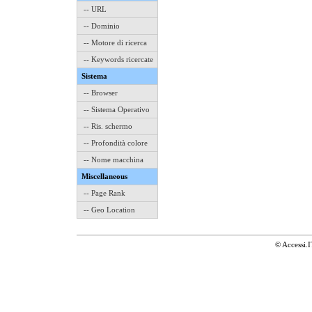
-- URL
-- Dominio
-- Motore di ricerca
-- Keywords ricercate
Sistema
-- Browser
-- Sistema Operativo
-- Ris. schermo
-- Profondità colore
-- Nome macchina
Miscellaneous
-- Page Rank
-- Geo Location
© Accessi.I