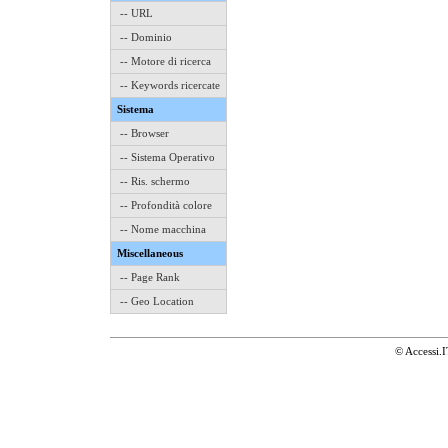
-- URL
-- Dominio
-- Motore di ricerca
-- Keywords ricercate
Sistema
-- Browser
-- Sistema Operativo
-- Ris. schermo
-- Profondità colore
-- Nome macchina
Miscellaneous
-- Page Rank
-- Geo Location
© Accessi.I