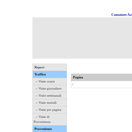
Contatore Acc
Report
Traffico
Pagina
-- Visite orarie
/
-- Visite giornaliere
-- Visite settimanali
-- Visite mensili
-- Visite per pagina
-- Visite di
Provenienza
Provenienze