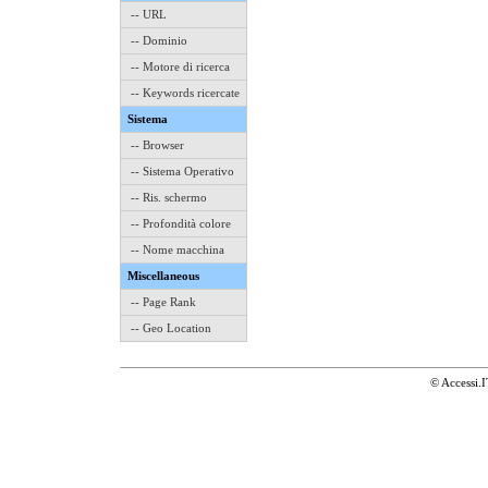
-- URL
-- Dominio
-- Motore di ricerca
-- Keywords ricercate
Sistema
-- Browser
-- Sistema Operativo
-- Ris. schermo
-- Profondità colore
-- Nome macchina
Miscellaneous
-- Page Rank
-- Geo Location
© Accessi.I