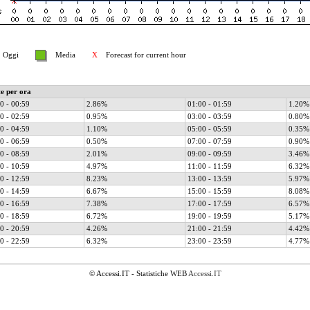
Oggi
Media
X
Forecast for current hour
te per ora
0 - 00:59
2.86%
01:00 - 01:59
1.20%
0 - 02:59
0.95%
03:00 - 03:59
0.80%
0 - 04:59
1.10%
05:00 - 05:59
0.35%
0 - 06:59
0.50%
07:00 - 07:59
0.90%
0 - 08:59
2.01%
09:00 - 09:59
3.46%
0 - 10:59
4.97%
11:00 - 11:59
6.32%
0 - 12:59
8.23%
13:00 - 13:59
5.97%
0 - 14:59
6.67%
15:00 - 15:59
8.08%
0 - 16:59
7.38%
17:00 - 17:59
6.57%
0 - 18:59
6.72%
19:00 - 19:59
5.17%
0 - 20:59
4.26%
21:00 - 21:59
4.42%
0 - 22:59
6.32%
23:00 - 23:59
4.77%
© Accessi.IT - Statistiche WEB
Accessi.IT