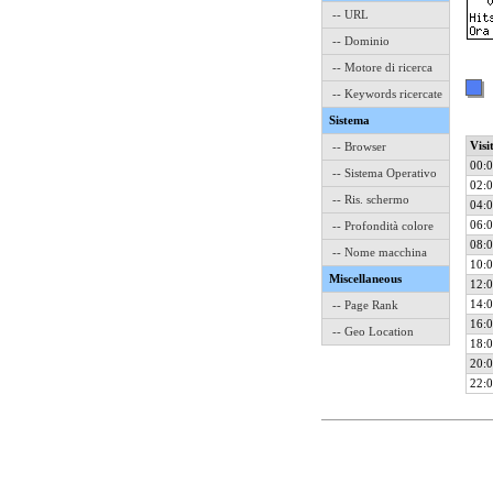
-- URL
-- Dominio
-- Motore di ricerca
-- Keywords ricercate
Sistema
Visi
-- Browser
00:0
-- Sistema Operativo
02:0
-- Ris. schermo
04:0
06:0
-- Profondità colore
08:0
-- Nome macchina
10:0
Miscellaneous
12:0
14:0
-- Page Rank
16:0
-- Geo Location
18:0
20:0
22:0