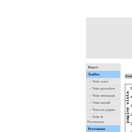
Report
Traffico
Graf
-- Visite orarie
-- Visite giornaliere
-- Visite settimanali
-- Visite mensili
-- Visite per pagina
-- Visite di
Provenienza
Provenienze