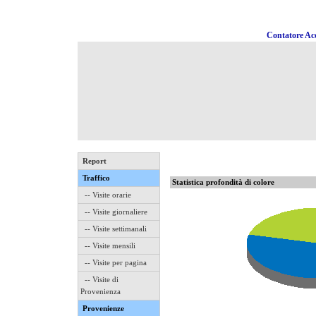
Contatore Acc
Report
Traffico
Statistica profondità di colore
-- Visite orarie
-- Visite giornaliere
-- Visite settimanali
-- Visite mensili
-- Visite per pagina
-- Visite di
Provenienza
Provenienze