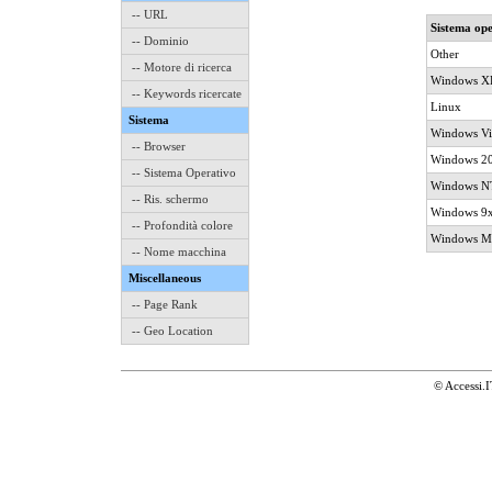
-- URL
Sistema ope
-- Dominio
Other
-- Motore di ricerca
Windows X
-- Keywords ricercate
Linux
Sistema
Windows Vi
-- Browser
Windows 2
-- Sistema Operativo
Windows NT
-- Ris. schermo
Windows 9
-- Profondità colore
Windows M
-- Nome macchina
Miscellaneous
-- Page Rank
-- Geo Location
© Accessi.I