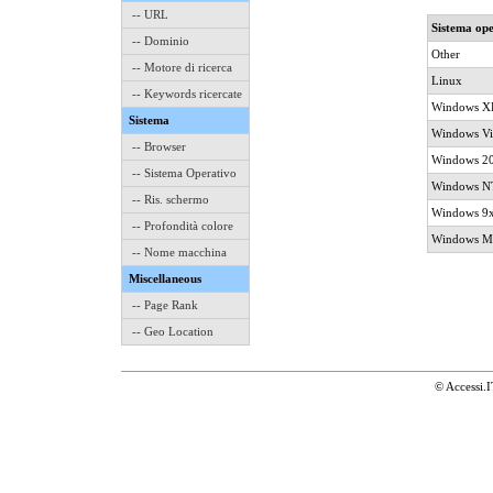
-- URL
Sistema ope
-- Dominio
Other
-- Motore di ricerca
Linux
-- Keywords ricercate
Windows X
Sistema
Windows Vi
-- Browser
Windows 2
-- Sistema Operativo
Windows NT
-- Ris. schermo
Windows 9
-- Profondità colore
Windows M
-- Nome macchina
Miscellaneous
-- Page Rank
-- Geo Location
© Accessi.I