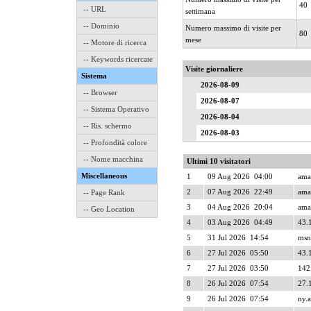
40
-- URL
settimana
-- Dominio
Numero massimo di visite per
80
mese
-- Motore di ricerca
-- Keywords ricercate
Visite giornaliere
Sistema
2026-08-09
-- Browser
2026-08-07
-- Sistema Operativo
2026-08-04
-- Ris. schermo
2026-08-03
-- Profondità colore
-- Nome macchina
Ultimi 10 visitatori
Miscellaneous
1
09 Aug 2026 04:00
ama
2
07 Aug 2026 22:49
ama
-- Page Rank
3
04 Aug 2026 20:04
ama
-- Geo Location
4
03 Aug 2026 04:49
43.
5
31 Jul 2026 14:54
msn
6
27 Jul 2026 05:50
43.1
7
27 Jul 2026 03:50
142
8
26 Jul 2026 07:54
27.1
9
26 Jul 2026 07:54
ny.a