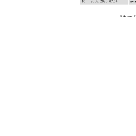
10
26 Jul 2026 07:54
ny.a
© Accessi.I