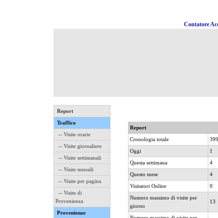
Contatore Acc
Report
Traffico
Report
-- Visite orarie
Cronologia totale
39
-- Visite giornaliere
Oggi
1
-- Visite settimanali
Questa settimana
4
-- Visite mensili
Questo mese
4
-- Visite per pagina
Visitatori Online
0
-- Visite di
Numero massimo di visite per
Provenienza
13
giorno
Provenienze
Numero massimo di visite per