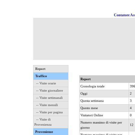
Contatore Acc
Report
Traffico
Report
-- Visite orarie
Cronologia totale
39
-- Visite giornaliere
Oggi
2
-- Visite settimanali
Questa settimana
3
-- Visite mensili
Questo mese
4
-- Visite per pagina
Visitatori Online
0
-- Visite di
Numero massimo di visite per
Provenienza
12
giorno
Provenienze
Numero massimo di visite per