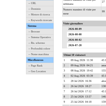
27
-- URL
settimana
-- Dominio
Numero massimo di visite per
99
mese
-- Motore di ricerca
-- Keywords ricercate
Visite giornaliere
Sistema
2026-08-09
-- Browser
2026-08-08
-- Sistema Operativo
2026-08-02
-- Ris. schermo
2026-07-28
-- Profondità colore
-- Nome macchina
Ultimi 10 visitatori
Miscellaneous
1
09 Aug 2026 11:30
43.
2
09 Aug 2026 04:21
ama
-- Page Rank
3
08 Aug 2026 19:42
155
-- Geo Location
4
02 Aug 2026 03:39
43.
5
28 Jul 2026 16:36
ahre
6
26 Jul 2026 18:27
138
7
26 Jul 2026 17:12
43.
8
25 Jul 2026 13:57
146
9
25 Jul 2026 04:18
159