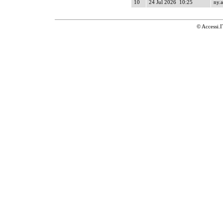
10
24 Jul 2026 10:25
ny.a
© Accessi.I