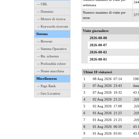
34
-- URL
settimana
-- Dominio
Numero massimo di visite per
57
mese
-- Motore di ricerca
-- Keywords ricercate
Visite giornaliere
Sistema
2026-08-08
-- Browser
2026-08-07
-- Sistema Operativo
2026-08-02
-- Ris. schermo
2026-08-01
-- Profondità colore
-- Nome macchina
Ultimi 10 visitatori
Miscellaneous
1
08 Aug 2026 07:14
198
2
07 Aug 2026 23:43
data
-- Page Rank
3
07 Aug 2026 19:32
43.1
-- Geo Location
4
02 Aug 2026 21:21
.2(
5
02 Aug 2026 17:08
.2(
6
01 Aug 2026 21:25
.2(
7
01 Aug 2026 21:25
.2(
8
01 Aug 2026 06:59
43.
9
01 Aug 2026 03:01
43.