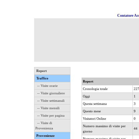
Contatore Acc
Report
Traffico
Report
-- Visite orarie
Cronologia totale
22
-- Visite giornaliere
Oggi
1
-- Visite settimanali
Questa settimana
3
-- Visite mensili
Questo mese
9
-- Visite per pagina
Visitatori Online
0
-- Visite di
Numero massimo di visite per
Provenienza
44
giorno
Provenienze
Numero massimo di visite per