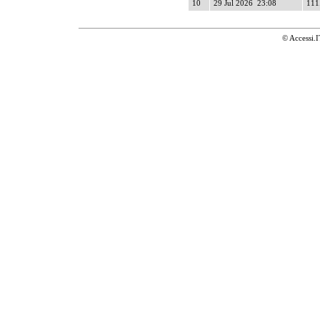
10
29 Jul 2026 23:08
111.
© Accessi.I