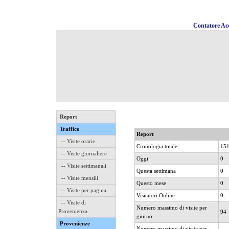
Contatore Acc
Report
Traffico
Report
-- Visite orarie
Cronologia totale
15
-- Visite giornaliere
Oggi
0
-- Visite settimanali
Questa settimana
0
-- Visite mensili
Questo mese
0
-- Visite per pagina
Visitatori Online
0
-- Visite di
Numero massimo di visite per
Provenienza
94
giorno
Provenienze
Numero massimo di visite per