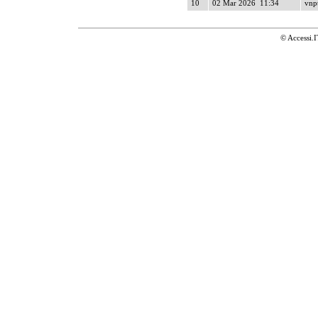
10
02 Mar 2026 11:34
vnpt
© Accessi.I