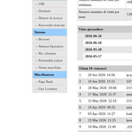
43
-- URL
settimana
-- Dominio
Numero massimo di visite per
12
mese
-- Motore di ricerca
-- Keywords ricercate
Visite giornaliere
Sistema
2026-06-26
-- Browser
2026-06-10
-- Sistema Operativo
2026-05-28
-- Ris. schermo
2026-05-17
-- Profondità colore
-- Nome macchina
Ultimi 10 visitatori
Miscellaneous
1
26 Jun 2026 14:56
ip-p
2
10 Jun 2026 15:15
147
-- Page Rank
3
28 May 2026 19:00
213
-- Geo Location
4
17 May 2026 21:37
ama
5
15 May 2026 22:10
213
6
24 Apr 2026 00:55
ama
7
03 Apr 2026 11:27
baid
8
23 Mar 2026 11:25
leon
9
10 Mar 2026 21:49
.2(