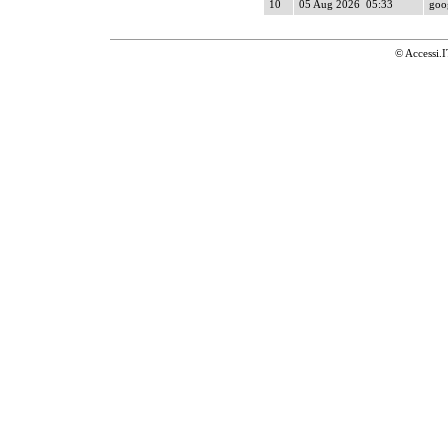
10
05 Aug 2026 05:33
goog
© Accessi.I