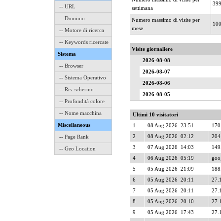
39
-- URL
settimana
-- Dominio
Numero massimo di visite per
10
mese
-- Motore di ricerca
-- Keywords ricercate
Visite giornaliere
Sistema
2026-08-08
-- Browser
2026-08-07
-- Sistema Operativo
2026-08-06
-- Ris. schermo
2026-08-05
-- Profondità colore
-- Nome macchina
Ultimi 10 visitatori
Miscellaneous
1
08 Aug 2026 23:51
170
2
08 Aug 2026 02:12
204.
-- Page Rank
3
07 Aug 2026 14:03
149
-- Geo Location
4
06 Aug 2026 05:19
goog
5
05 Aug 2026 21:09
188
6
05 Aug 2026 20:11
27.
7
05 Aug 2026 20:11
27.
8
05 Aug 2026 20:10
27.
9
05 Aug 2026 17:43
27.