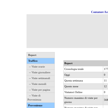
Contatore Acc
Report
Traffico
Report
-- Visite orarie
Cronologia totale
17
-- Visite giornaliere
Oggi
0
-- Visite settimanali
Questa settimana
11
-- Visite mensili
Questo mese
12
-- Visite per pagina
Visitatori Online
0
-- Visite di
Numero massimo di visite per
Provenienza
56
giorno
Provenienze
Numero massimo di visite per