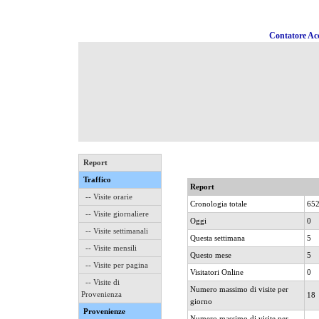
Contatore Acc
Report
Traffico
Report
-- Visite orarie
Cronologia totale
65
-- Visite giornaliere
Oggi
0
-- Visite settimanali
Questa settimana
5
-- Visite mensili
Questo mese
5
-- Visite per pagina
Visitatori Online
0
-- Visite di
Numero massimo di visite per
Provenienza
18
giorno
Provenienze
Numero massimo di visite per