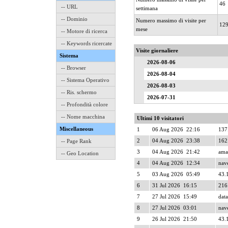
46
-- URL
settimana
-- Dominio
Numero massimo di visite per
12
mese
-- Motore di ricerca
-- Keywords ricercate
Visite giornaliere
Sistema
2026-08-06
-- Browser
2026-08-04
-- Sistema Operativo
2026-08-03
-- Ris. schermo
2026-07-31
-- Profondità colore
-- Nome macchina
Ultimi 10 visitatori
Miscellaneous
1
06 Aug 2026 22:16
137
2
04 Aug 2026 23:38
162
-- Page Rank
3
04 Aug 2026 21:42
ama
-- Geo Location
4
04 Aug 2026 12:34
nave
5
03 Aug 2026 05:49
43.
6
31 Jul 2026 16:15
216
7
27 Jul 2026 15:49
data
8
27 Jul 2026 03:01
nave
9
26 Jul 2026 21:50
43.