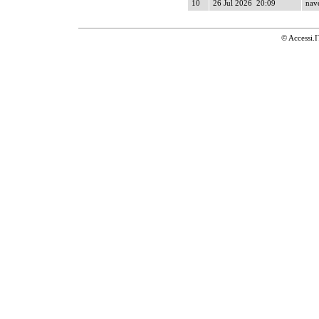
10
26 Jul 2026 20:09
nave
© Accessi.I