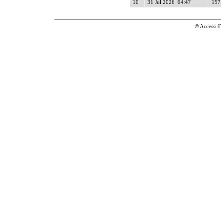
10
31 Jul 2026 04:47
157.
© Accessi.I