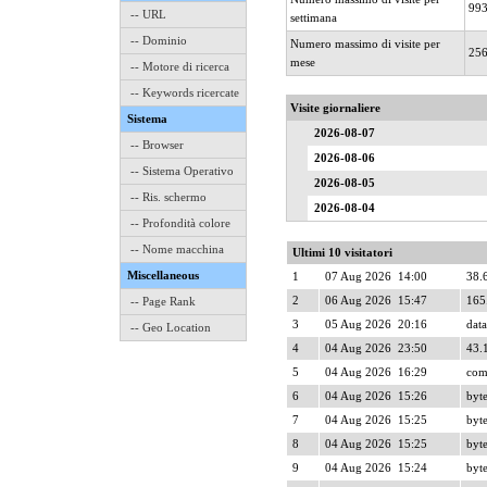
99
-- URL
settimana
-- Dominio
Numero massimo di visite per
25
mese
-- Motore di ricerca
-- Keywords ricercate
Visite giornaliere
Sistema
2026-08-07
-- Browser
2026-08-06
-- Sistema Operativo
2026-08-05
-- Ris. schermo
2026-08-04
-- Profondità colore
-- Nome macchina
Ultimi 10 visitatori
Miscellaneous
1
07 Aug 2026 14:00
38.
2
06 Aug 2026 15:47
165
-- Page Rank
3
05 Aug 2026 20:16
data
-- Geo Location
4
04 Aug 2026 23:50
43.
5
04 Aug 2026 16:29
com
6
04 Aug 2026 15:26
byte
7
04 Aug 2026 15:25
byte
8
04 Aug 2026 15:25
byte
9
04 Aug 2026 15:24
byte