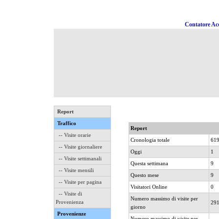
Contatore Acc
Report
Traffico
Report
-- Visite orarie
Cronologia totale
61
-- Visite giornaliere
Oggi
1
-- Visite settimanali
Questa settimana
9
-- Visite mensili
Questo mese
9
-- Visite per pagina
Visitatori Online
0
-- Visite di
Numero massimo di visite per
Provenienza
29
giorno
Provenienze
Numero massimo di visite per