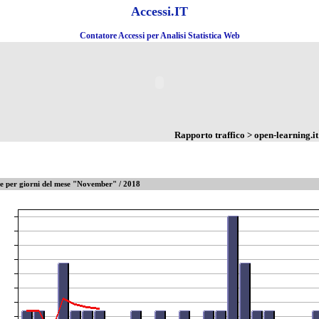
Accessi.IT
Contatore Accessi per Analisi Statistica Web
Rapporto traffico > open-learning.it
te per giorni del mese "November" / 2018