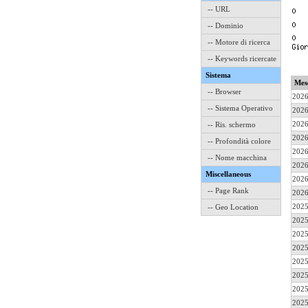
-- URL
-- Dominio
-- Motore di ricerca
-- Keywords ricercate
Sistema
Mes
-- Browser
2026
-- Sistema Operativo
2026
2026
-- Ris. schermo
2026
-- Profondità colore
2026
-- Nome macchina
2026
Miscellaneous
2026
-- Page Rank
2026
2025
-- Geo Location
2025
2025
2025
2025
2025
2025
2025