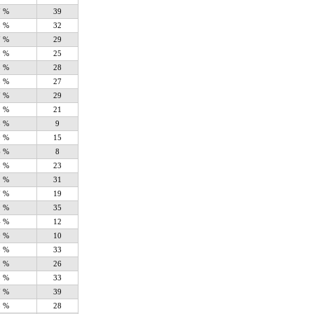
7 %
39
3 %
32
7 %
29
9 %
25
5 %
28
3 %
27
7 %
29
1 %
21
8 %
9
0 %
15
6 %
8
5 %
23
1 %
31
7 %
19
9 %
35
4 %
12
0 %
10
5 %
33
1 %
26
5 %
33
7 %
39
5 %
28