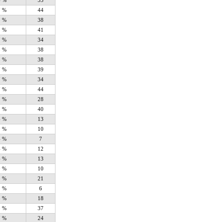
4 %
53
7 %
44
5 %
38
1 %
41
7 %
34
5 %
38
5 %
38
7 %
39
7 %
34
7 %
44
5 %
28
9 %
40
6 %
13
0 %
10
4 %
7
4 %
12
6 %
13
0 %
10
1 %
21
2 %
6
5 %
18
3 %
37
7 %
24