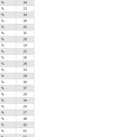
7 %
34
3 %
22
7 %
34
7 %
39
9 %
45
9 %
35
9 %
20
7 %
19
9 %
25
1 %
26
1 %
26
5 %
33
5 %
28
9 %
30
3 %
37
5 %
28
7 %
34
9 %
20
3 %
27
4 %
48
3 %
42
0 %
61