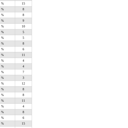
0 %
15
6 %
8
6 %
8
8 %
9
0 %
10
0 %
5
0 %
5
6 %
8
2 %
6
2 %
11
8 %
4
8 %
4
4 %
7
6 %
3
4 %
12
6 %
8
6 %
8
2 %
11
8 %
4
6 %
8
2 %
6
0 %
15