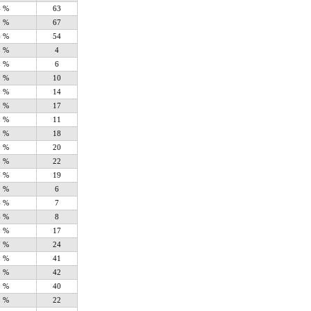
4 %
63
2 %
67
6 %
54
8 %
4
2 %
6
0 %
10
8 %
14
3 %
17
2 %
11
5 %
18
9 %
20
3 %
22
7 %
19
2 %
6
4 %
7
6 %
8
3 %
17
7 %
24
1 %
41
3 %
42
9 %
40
3 %
22