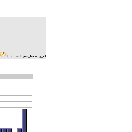
Edit User
[open_learning_it]