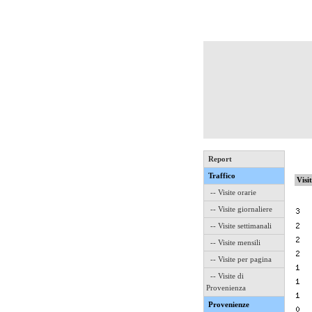
Report
Traffico
Visi
-- Visite orarie
-- Visite giornaliere
-- Visite settimanali
-- Visite mensili
-- Visite per pagina
-- Visite di
Provenienza
Provenienze