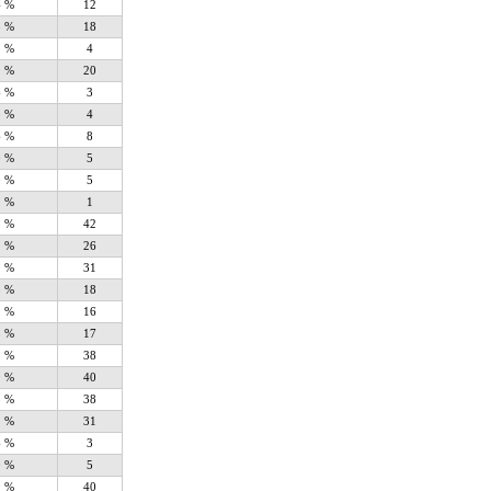
4 %
12
5 %
18
8 %
4
9 %
20
6 %
3
8 %
4
6 %
8
0 %
5
0 %
5
2 %
1
3 %
42
1 %
26
1 %
31
5 %
18
1 %
16
3 %
17
5 %
38
9 %
40
5 %
38
1 %
31
6 %
3
0 %
5
9 %
40