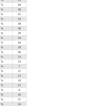
4 %
53
7 %
44
5 %
38
1 %
41
7 %
34
5 %
38
5 %
38
7 %
39
7 %
34
7 %
44
5 %
28
9 %
40
6 %
13
0 %
10
4 %
7
4 %
12
6 %
13
0 %
10
1 %
21
2 %
6
5 %
18
3 %
37
7 %
24