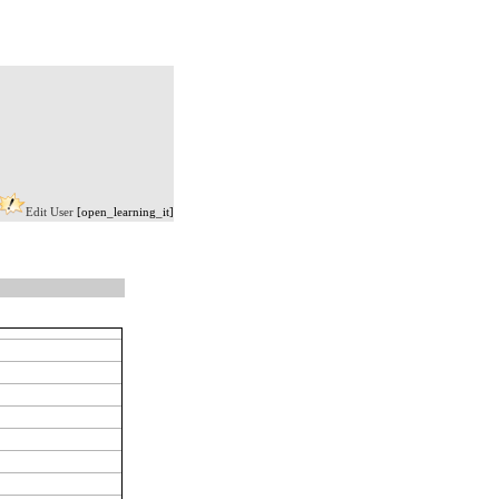
Edit User
[open_learning_it]