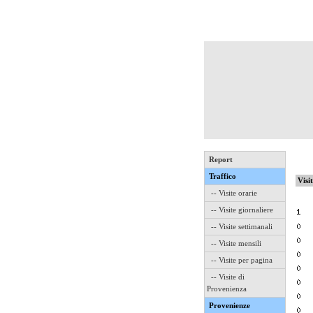
Report
Traffico
Visi
-- Visite orarie
-- Visite giornaliere
-- Visite settimanali
-- Visite mensili
-- Visite per pagina
-- Visite di
Provenienza
Provenienze