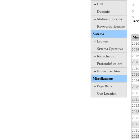
-- URL
-- Dominio
-- Motore di ricerca
-- Keywords ricercate
Sistema
Mes
-- Browser
2026
-- Sistema Operativo
2026
2026
-- Ris. schermo
2026
-- Profondità colore
2026
-- Nome macchina
2026
Miscellaneous
2026
-- Page Rank
2026
2025
-- Geo Location
2025
2025
2025
2025
2025
2025
2025