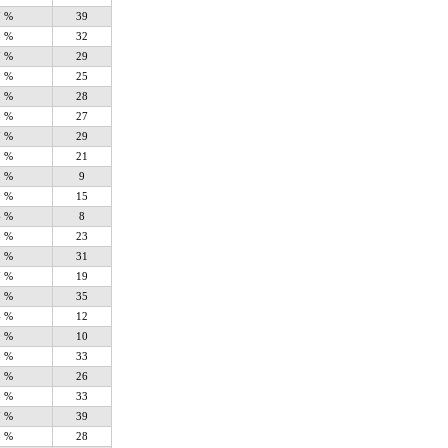
7 %
39
3 %
32
7 %
29
9 %
25
5 %
28
3 %
27
7 %
29
1 %
21
8 %
9
0 %
15
6 %
8
5 %
23
1 %
31
7 %
19
9 %
35
4 %
12
0 %
10
5 %
33
1 %
26
5 %
33
7 %
39
5 %
28