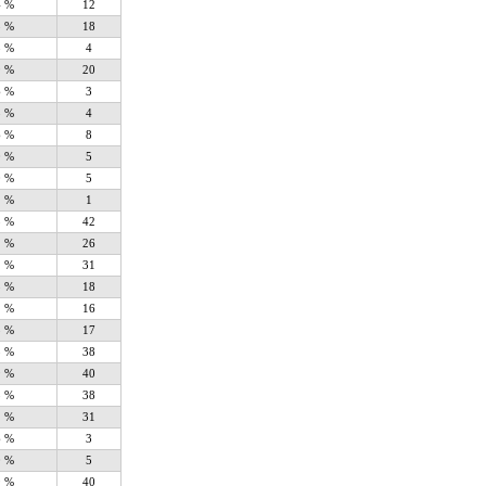
4 %
12
5 %
18
8 %
4
9 %
20
6 %
3
8 %
4
6 %
8
0 %
5
0 %
5
2 %
1
3 %
42
1 %
26
1 %
31
5 %
18
1 %
16
3 %
17
5 %
38
9 %
40
5 %
38
1 %
31
6 %
3
0 %
5
9 %
40