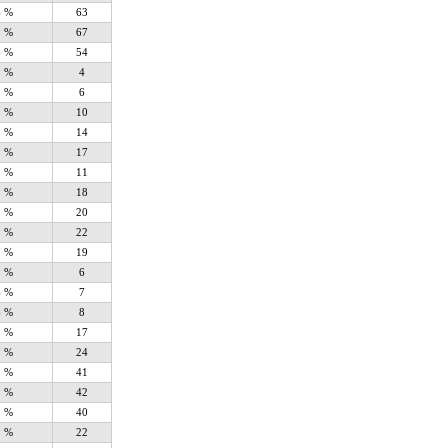
4 %
63
2 %
67
6 %
54
8 %
4
2 %
6
0 %
10
8 %
14
3 %
17
2 %
11
5 %
18
9 %
20
3 %
22
7 %
19
2 %
6
4 %
7
6 %
8
3 %
17
7 %
24
1 %
41
3 %
42
9 %
40
3 %
22