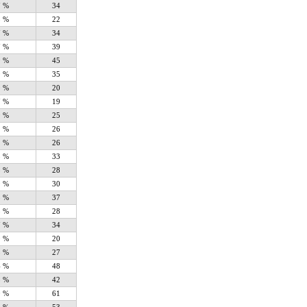
7 %
34
3 %
22
7 %
34
7 %
39
9 %
45
9 %
35
9 %
20
7 %
19
9 %
25
1 %
26
1 %
26
5 %
33
5 %
28
9 %
30
3 %
37
5 %
28
7 %
34
9 %
20
3 %
27
4 %
48
3 %
42
0 %
61