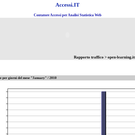
Accessi.IT
Contatore Accessi per Analisi Statistica Web
Rapporto traffico > open-learning.it
te per giorni del mese "January" / 2010