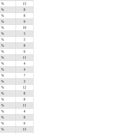
0 %
15
6 %
8
6 %
8
8 %
9
0 %
10
0 %
5
0 %
5
6 %
8
2 %
6
2 %
11
8 %
4
8 %
4
4 %
7
6 %
3
4 %
12
6 %
8
6 %
8
2 %
11
8 %
4
6 %
8
2 %
6
0 %
15