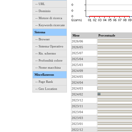
-- URL
-- Dominio
-- Motore di ricerca
-- Keywords ricercate
Sistema
Mese
Percentuale
-- Browser
2026/06
-- Sistema Operativo
2026/05
2025/07
-- Ris. schermo
2025/04
-- Profondità colore
2025/03
-- Nome macchina
2024/09
Miscellaneous
2024/05
-- Page Rank
2024/04
2024/03
-- Geo Location
2024/02
2023/12
2023/11
2023/04
2023/03
2023/01
2022/12