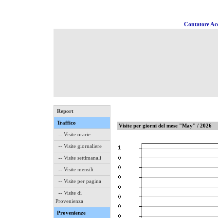
Contatore Acc
Report
Traffico
Visite per giorni del mese "May" / 2026
-- Visite orarie
-- Visite giornaliere
-- Visite settimanali
-- Visite mensili
-- Visite per pagina
-- Visite di
Provenienza
Provenienze